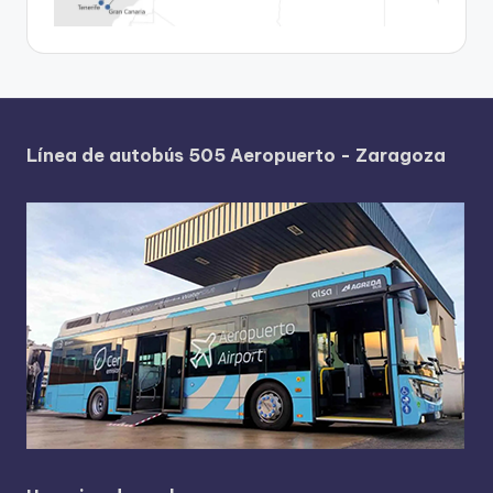
Línea de autobús 505 Aeropuerto - Zaragoza