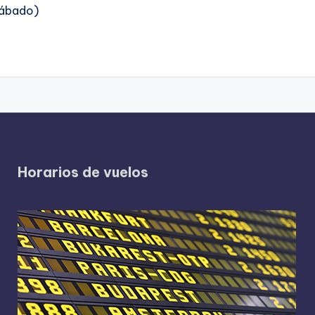
sábado)
Horarios de vuelos