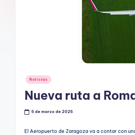
Publicado
Noticias
en
Nueva ruta a Roma
5 de marzo de 2025
El Aeropuerto de Zaragoza va a contar con una n