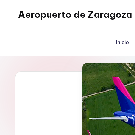
Aeropuerto de Zaragoza
Saltar
al
contenido
Inicio